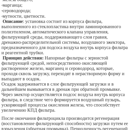
-
марганца;
-
сероводорода;
-
мутности, цветности.
Описание
: установка состоит из корпуса фильтра,
выполненного из стеклопластика внутри ламинированного
полиэтиленом, автоматического клапана управления,
фильтрующей среды, поддерживающего слоя гравия,
дренажно-распределительной системы, воздушного эжектора,
предназначенного для подсоса воздуха внутрь корпуса фильтра
и реагентной трубки.
Принцип действия:
Напорные фильтры с зернистой
фильтрующей средой, непосредственно окисляющей
растворенное железо, марганец и сероводород, которые,
проходя сквозь загрузку, переходят в нерастворимую форму и
выпадают в осадок.
Осадок задерживается в слое фильтрующей загрузки и в
дальнейшем вымывается в дренаж при обратной промывке.
Через эжектор осуществляется подсос воздуха внутрь корпуса
фильтра, в следствие чего формируется воздушный пузырь,
ускоряющий процессы окисления железа, что способствует
увеличению КПД фильтра.
После окончания фильтроцикла производится регенерация
(восстановление фильтрующей способности) загрузки путем ее
взрыхления (обратная промывка). Периодичность регенераций