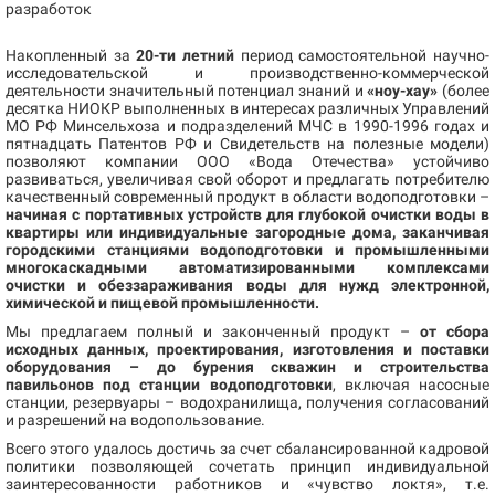
разработок
Накопленный за
20-ти летний
период самостоятельной научно-
исследовательской и производственно-коммерческой
деятельности значительный потенциал знаний и
«ноу-хау»
(более
десятка НИОКР выполненных в интересах различных Управлений
МО РФ Минсельхоза и подразделений МЧС в 1990-1996 годах и
пятнадцать Патентов РФ и Свидетельств на полезные модели)
позволяют компании ООО «Вода Отечества» устойчиво
развиваться, увеличивая свой оборот и предлагать потребителю
качественный современный продукт в области водоподготовки –
начиная с портативных устройств для глубокой очистки воды в
квартиры или индивидуальные загородные дома, заканчивая
городскими станциями водоподготовки и промышленными
многокаскадными автоматизированными комплексами
очистки и обеззараживания воды для нужд электронной,
химической и пищевой промышленности.
Мы предлагаем полный и законченный продукт –
от сбора
исходных данных, проектирования, изготовления и поставки
оборудования – до бурения скважин и строительства
павильонов под станции водоподготовки
, включая насосные
станции, резервуары – водохранилища, получения согласований
и разрешений на водопользование.
Всего этого удалось достичь за счет сбалансированной кадровой
политики позволяющей сочетать принцип индивидуальной
заинтересованности работников и «чувство локтя», т.е.