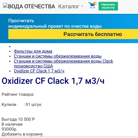
0
Написать
Каталог
на почту
Просчитать
индивидуальный проект по очистке воды
Рассчитать бесплатно
Фильтры для дома
Станции и системы обезжелезивания воды
Станции и системы обезжелезивания воды Clack
производство США
Oxidizer CF Clack 1,7 м3/ч
Oxidizer CF Clack 1,7 м3/ч
Рейтинг товара:
Купили
:
91
штук
Выгода 10 500 Р
В наличии
93000р.
Добавить в корзину