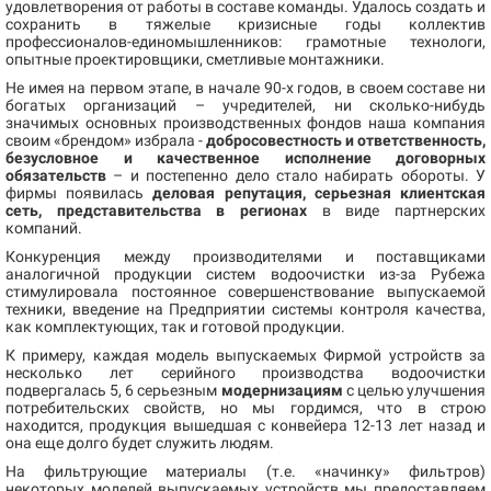
удовлетворения от работы в составе команды. Удалось создать и
сохранить в тяжелые кризисные годы коллектив
профессионалов-единомышленников: грамотные технологи,
опытные проектировщики, сметливые монтажники.
Не имея на первом этапе, в начале 90-х годов, в своем составе ни
богатых организаций – учредителей, ни сколько-нибудь
значимых основных производственных фондов наша компания
своим «брендом» избрала -
добросовестность и ответственность,
безусловное и качественное исполнение договорных
обязательств
– и постепенно дело стало набирать обороты. У
фирмы появилась
деловая репутация, серьезная клиентская
сеть, представительства в регионах
в виде партнерских
компаний.
Конкуренция между производителями и поставщиками
аналогичной продукции систем водоочистки из-за Рубежа
стимулировала постоянное совершенствование выпускаемой
техники, введение на Предприятии системы контроля качества,
как комплектующих, так и готовой продукции.
К примеру, каждая модель выпускаемых Фирмой устройств за
несколько лет серийного производства водоочистки
подвергалась 5, 6 серьезным
модернизациям
с целью улучшения
потребительских свойств, но мы гордимся, что в строю
находится, продукция вышедшая с конвейера 12-13 лет назад и
она еще долго будет служить людям.
На фильтрующие материалы (т.е. «начинку» фильтров)
некоторых моделей выпускаемых устройств мы предоставляем