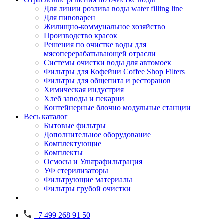
Для линии розлива воды water filling line
Для пивоварен
Жилищно-коммунальное хозяйство
Производство красок
Решения по очистке воды для
мясоперерабатывающей отрасли
Системы очистки воды для автомоек
Фильтры для Кофейни Coffee Shop Filters
Фильтры для общепита и ресторанов
Химическая индустрия
Хлеб заводы и пекарни
Контейнерные блочно модульные станции
Весь каталог
Бытовые фильтры
Дополнительное оборудование
Комплектующие
Комплекты
Осмосы и Ультрафильтрация
УФ стерилизаторы
Фильтрующие материалы
Фильтры грубой очистки
+7 499 268 91 50