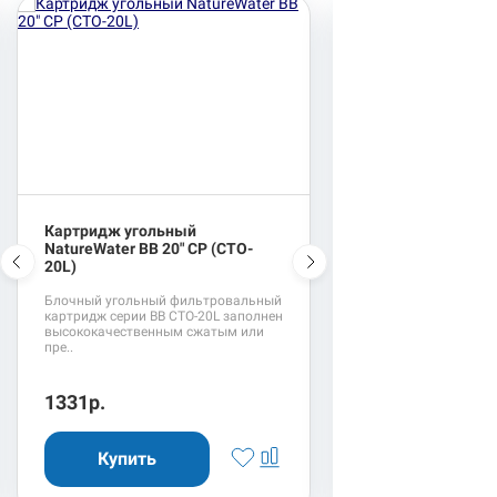
Картридж угольный
Система обратног
NatureWater BB 20" CP (CTO-
NatureWater RO50
20L)
Вид номенклатуры -
системы Наличие нас
Блочный угольный фильтровальный
нетЕмкость бака - до 
картридж серии BB CTO-20L заполнен
высококачественным сжатым или
пре..
1331р.
10457р.