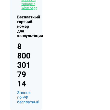
товаре в
WhatsApp
Бесплатный
горячий
номер
для
консультации
8
800
301
79
14
Звонок
по РФ
бесплатный