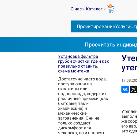
0
О нас
Каталог
Проектирование
Услуги
От
Просчитать
индивид
Блог
Водоснабжение
Утепление колодца 
Уте
Установка фильтра
грубой очистки: где и как
уте
правильно ставить,
схема монтажа
Достаточно часто вода,
17.08.20
поступающая из
скважины или
водопровода, содержит
различные примеси (как
бытовые, так и
химические) и
Утепле
механические
выполни
загрязнения. Они не
же соо
только создают
его вво
дискомфорт для
это сде
человека, но и наносят