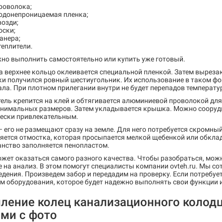
роволока;
одонепроницаемая пленка;
возди;
оски;
анера;
теплители.
жно выполнить самостоятельно или купить уже готовый.
 верхнее кольцо оклеивается специальной пленкой. Затем выреза
ки получился ровный шестиугольник. Их использование в таком ф
ла. При плотном прилегании внутри не будет перепадов температу
ель крепится на клей и обтягивается алюминиевой проволокой дл
инимальных размеров. Затем укладывается крышка. Можно сооруди
чески привлекательным.
 его не размещают сразу на земле. Для него потребуется скромны
ется отмостка, которая просыпается мелкой щебенкой или обклад
анство заполняется пенопластом.
жет оказаться самого разного качества. Чтобы разобраться, можн
е на анализ. В этом помогут специалисты компании ovteh.ru. Мы с
дения. Произведем забор и передадим на проверку. Если потребуе
 оборудования, которое будет надежно выполнять свои функции и 
ление колец канализационного колодц
ами с фото