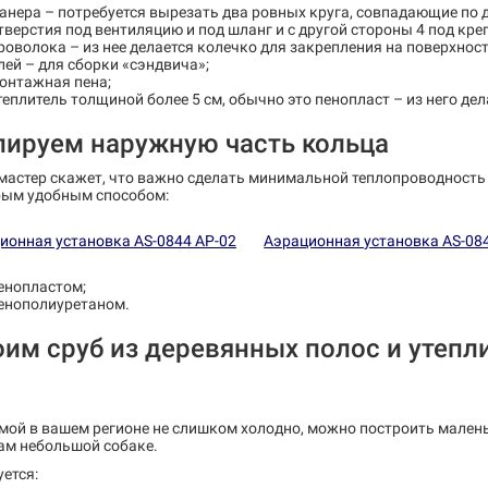
анера – потребуется вырезать два ровных круга, совпадающие по д
тверстия под вентиляцию и под шланг и с другой стороны 4 под кре
роволока – из нее делается колечко для закрепления на поверхност
лей – для сборки «сэндвича»;
онтажная пена;
теплитель толщиной более 5 см, обычно это пенопласт – из него дел
лируем наружную часть кольца
астер скажет, что важно сделать минимальной теплопроводность 
бым удобным способом:
ионная установка AS-0844 AP-02
Аэрационная установка AS-08
енопластом;
енополиуретаном.
им сруб из деревянных полос и утепл
мой в вашем регионе не слишком холодно, можно построить малень
ам небольшой собаке.
ется: