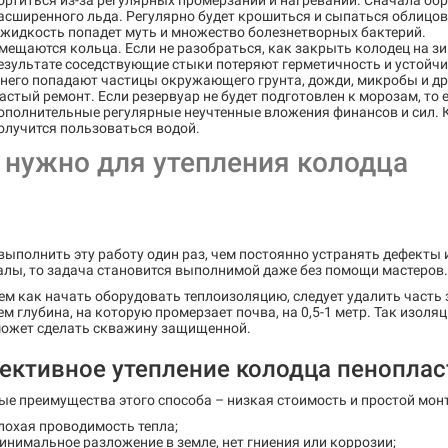
ортиться из-за регулярных промерзаний и нагреваний. Сначала обр
асширенного льда. Регулярно будет крошиться и сыпаться облицо
 жидкость попадет муть и множество болезнетворных бактерий.
мещаются кольца. Если не разобраться, как закрыть колодец на зим
езультате соседствующие стыки потеряют герметичность и устойчиво
 него попадают частицы окружающего грунта, дожди, микробы и д
астый ремонт. Если резервуар не будет подготовлен к морозам, то е
ополнительные регулярные неучтенные вложения финансов и сил. Кро
олучится пользоваться водой.
 нужно для утепления колодца
ыполнить эту работу один раз, чем постоянно устранять дефекты 
алы, то задача становится выполнимой даже без помощи мастеров.
ем как начать оборудовать теплоизоляцию, следует удалить часть
ем глубина, на которую промерзает почва, на 0,5-1 метр. Так изоля
может сделать скважину защищенной.
ективное утепление колодца пенопла
е преимущества этого способа – низкая стоимость и простой монт
лохая проводимость тепла;
инимальное разложение в земле, нет гниения или коррозии;