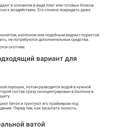
здают в основном в виде плит или готовых блоков
тью к воздействию. Его сложно повредить даже
енолитом, изолоном или подобным видом с пористой
ить, не потребуются дополнительные средства.
ются скотчем.
одходящий вариант для
хой порошок, потом разводится водой в нужной
оторой состав сразу сконцентрирован в баллоне в
ащиту.
щают бетон и грунтуют его праймером под
дения. Перед тем, как засыпать полость,
ральной ватой