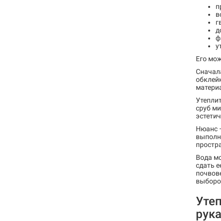
п
в
г
д
ф
у
Его мо
Сначала
обклей
материа
Утеплит
сруб м
эстети
Нюанс –
выполня
простр
Вода мо
сдать е
почвове
выбором
Утеп
рук