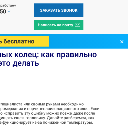
 работаем
ЗАКАЗАТЬ ЗВОНОК
 50
Написать на почту
×
ь бесплатно
 и нужно ли это делать
ных колец: как правильно
это делать
специалиста или своими руками необходимо
промерзания и порчи теплоизоляционного слоя. Если
о исправить эту ошибку можно позже, даже после
щищать еще и горловину. Давайте разберемся, как
 не функционирует из-за пониженной температуры.