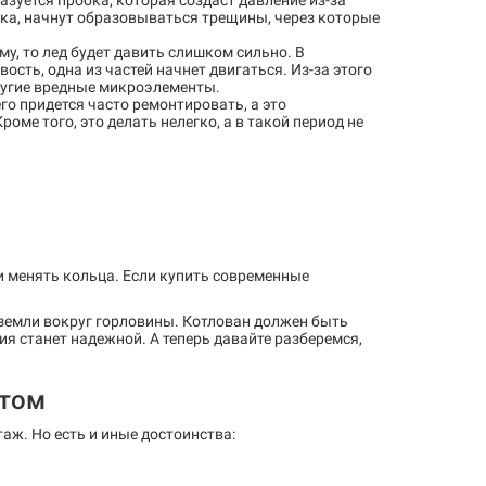
азуется пробка, которая создаст давление из-за
вка, начнут образовываться трещины, через которые
у, то лед будет давить слишком сильно. В
сть, одна из частей начнет двигаться. Из-за этого
ругие вредные микроэлементы.
го придется часто ремонтировать, а это
ме того, это делать нелегко, а в такой период не
и менять кольца. Если купить современные
 земли вокруг горловины. Котлован должен быть
ция станет надежной. А теперь давайте разберемся,
стом
аж. Но есть и иные достоинства: