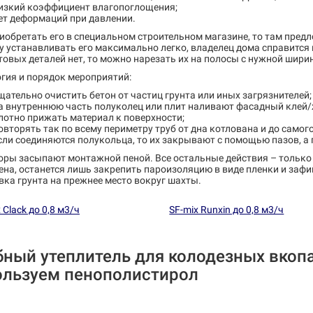
изкий коэффициент влагопоглощения;
ет деформаций при давлении.
иобретать его в специальном строительном магазине, то там пред
 устанавливать его максимально легко, владелец дома справится и
товых деталей нет, то можно нарезать их на полосы с нужной шири
гия и порядок мероприятий:
щательно очистить бетон от частиц грунта или иных загрязнителей;
а внутреннюю часть полуколец или плит наливают фасадный клей/
лотно прижать материал к поверхности;
овторять так по всему периметру труб от дна котлована и до самог
сли соединяются полукольца, то их закрывают с помощью пазов, а
оры засыпают монтажной пеной. Все остальные действия – только
на, останется лишь закрепить пароизоляцию в виде пленки и зафи
ка грунта на прежнее место вокруг шахты.
 Clack до 0,8 м3/ч
SF-mix Runxin до 0,8 м3/ч
бный утеплитель для колодезных вкоп
ользуем пенополистирол