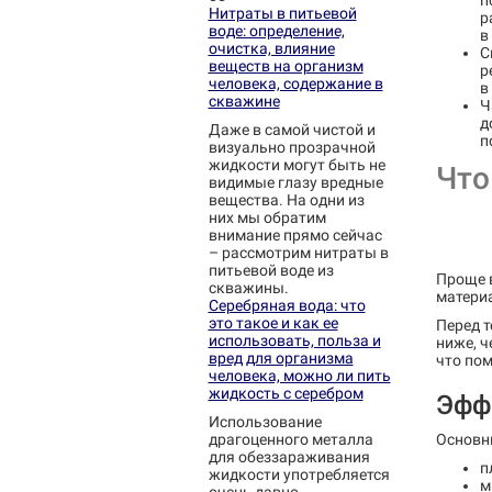
п
Нитраты в питьевой
р
воде: определение,
в
очистка, влияние
С
веществ на организм
р
человека, содержание в
в
скважине
Ч
д
Даже в самой чистой и
п
визуально прозрачной
жидкости могут быть не
Что
видимые глазу вредные
вещества. На одни из
них мы обратим
внимание прямо сейчас
– рассмотрим нитраты в
питьевой воде из
Проще в
скважины.
матери
Серебряная вода: что
это такое и как ее
Перед т
использовать, польза и
ниже, ч
вред для организма
что по
человека, можно ли пить
жидкость с серебром
Эфф
Использование
драгоценного металла
Основны
для обеззараживания
п
жидкости употребляется
м