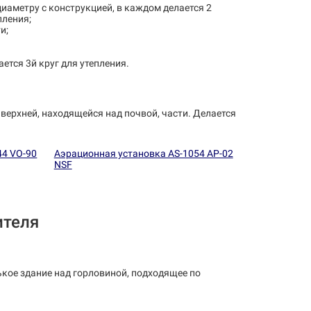
иаметру с конструкцией, в каждом делается 2
пления;
и;
ается 3й круг для утепления.
верхней, находящейся над почвой, части. Делается
44 VO-90
Аэрационная установка AS-1054 AP-02
NSF
ителя
кое здание над горловиной, подходящее по