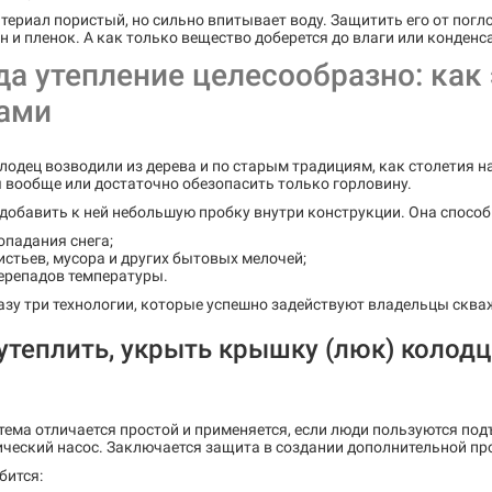
териал пористый, но сильно впитывает воду. Защитить его от пог
 и пленок. А как только вещество доберется до влаги или конденс
да утепление целесообразно: как
ами
лодец возводили из дерева и по старым традициям, как столетия на
 вообще или достаточно обезопасить только горловину.
добавить к ней небольшую пробку внутри конструкции. Она способ
опадания снега;
истьев, мусора и других бытовых мелочей;
ерепадов температуры.
азу три технологии, которые успешно задействуют владельцы сква
утеплить, укрыть крышку (люк) колодц
тема отличается простой и применяется, если люди пользуются п
ческий насос. Заключается защита в создании дополнительной про
бится: