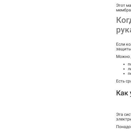
Этот ма
мембран
Ког
рук
Если ко
защиты
Можно 
п
л
п
Есть ср
Как 
Эта сис
электри
Понадо