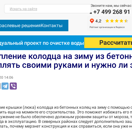
Звоните нам, мы сейчас
Искать на сайте
+7 499 268 91
раслевые решения
Контакты
Рассчитат
уальный проект по очистке воды
на зиму из бетонных колец: как правильно утеплять своими руками
пление колодца на зиму из бетон
плять своими руками и нужно ли 
20 14:06
ние крышки (люка) колодца из бетонных колец на зиму с помощью 
ть еще на моменте его строительства. Это поможет избежать его 
ружение не было обеспечено должным уровнем защиты от мороза, т
да в эксплуатацию. В северных районах следует дополнительно за
лать, почему мерзнет конструкция и как справиться, если она уже