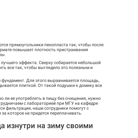
ются прямоугольники пенопласта так, чтобы после
ормате повышает плотность пристраивания
ры.
я лучшего эффекта. Сверху собирается небольшой
ть все так, чтобы выглядело это полезным и
й фундамент. Для этого выравнивается площадь,
ывается плиткой. От такой подушки к домику все
о ли ее употреблять в пищу без очищения, нужно
отрудничаем с лабораторией при МГУ на кафедре
тся фильтрация, наши сотрудники помогут с
за которое не придется переплачивать.
а изнутри на зиму своими