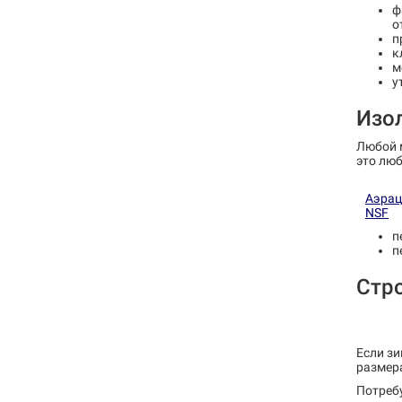
ф
о
п
к
м
у
Изо
Любой м
это лю
Аэрац
NSF
п
п
Стро
Если зи
размер
Потребу