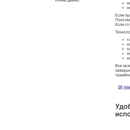
очень давно.
н
н
Если пр
Поэтому
Если го
Техноло
т
н
п
п
е
Все заз
заверше
трамбов
SF-mix
Удо
исп