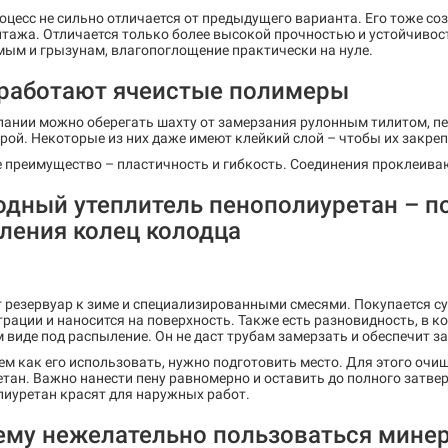
оцесс не сильно отличается от предыдущего варианта. Его тоже со
тажа. Отличается только более высокой прочностью и устойчивос
мым и грызунам, влагопоглощение практически на нуле.
 работают ячеистые полимеры
лании можно оберегать шахту от замерзания рулонным тилитом, п
рой. Некоторые из них даже имеют клейкий слой – чтобы их закреп
 преимущество – пластичность и гибкость. Соединения проклеива
одный утеплитель пенополиуретан – п
ления колец колодца
 резервуар к зиме и специализированными смесями. Покупается су
рации и наносится на поверхность. Также есть разновидность, в к
 виде под распыление. Он не даст трубам замерзать и обеспечит з
ем как его использовать, нужно подготовить место. Для этого очи
тан. Важно нанести пену равномерно и оставить до полного затвер
лиуретан красят для наружных работ.
ему нежелательно пользоваться мине