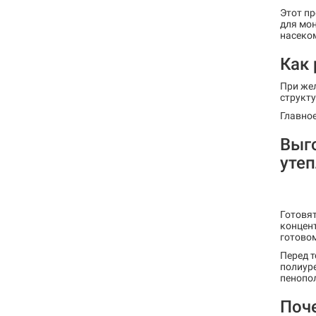
Этот пр
для мон
насеко
Как
При же
структу
Главное
Выг
утеп
Готовят
концент
готовом
Перед т
полиуре
пенопо
Поч