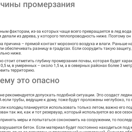
чины промерзания
ным факторам, из-за которых чаще всего превращается в лед вода
 делали из дерева, у которого теплопроводность ниже. Поэтому он
а причина – прямой контакт морозного воздуха и влаги. Раньше н
и обеспечивать разницу в градусах. Если соорудить такую защиту
ельно ниже.
о стоит отметить глубину промерзания почвы, которая будет харак
0,5 м, в умеренных – около 1,5 м, а в северных районах более 3 ме
овить территорию.
ему это опасно
не рекомендуется допускать подобной ситуации. Это создаст ледя
А если трубы, ведущие к дому, тоже будут проложены неглубоко, то 
ли колодец планируется использовать только летом, важно его п
ван так же, как и тот резервуар, который используется во все сезо
 принять меры и попытаться сэкономить на сооружении, то послед
азрушается бетон. Если материал будет постоянно находиться под 