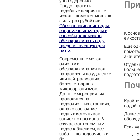
урон здоровью.
При
Предотвратить
подобные неприятные
исходы поможет монтаж
фильтра грубой очи
Обеззараживание воды:
современные методы и
К основ
способы, как можно
емкости
обеззараживать воду,
предназначенную для
Еще одн
питья
помогал
значит
Современные методы
очистки и
Отдельн
обеззараживания воды
больше 
направлены на удаление
подгот
или нейтрализацию
Поч
болезнетворных
микроорганизмов.
Данные мероприятия
проводятся на
Крайне 
водоочистных станциях,
водой. 
однако состояние
водных источников
Даже ес
зависит от региона. В
оборудо
случае с автономным
Если не
водоснабжением, все
заботы по водоочистке
Р
бе