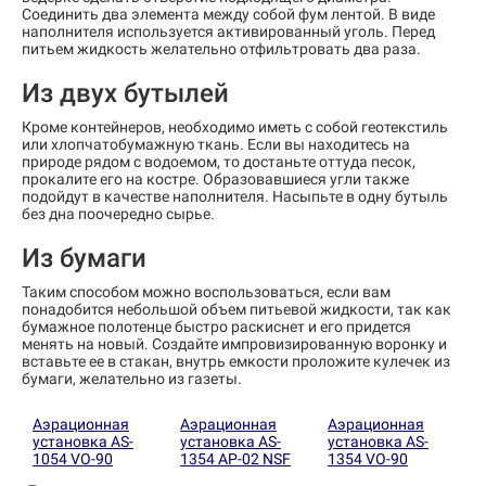
Соединить два элемента между собой фум лентой. В виде
наполнителя используется активированный уголь. Перед
питьем жидкость желательно отфильтровать два раза.
Из двух бутылей
Кроме контейнеров, необходимо иметь с собой геотекстиль
или хлопчатобумажную ткань. Если вы находитесь на
природе рядом с водоемом, то достаньте оттуда песок,
прокалите его на костре. Образовавшиеся угли также
подойдут в качестве наполнителя. Насыпьте в одну бутыль
без дна поочередно сырье.
Из бумаги
Таким способом можно воспользоваться, если вам
понадобится небольшой объем питьевой жидкости, так как
бумажное полотенце быстро раскиснет и его придется
менять на новый. Создайте импровизированную воронку и
вставьте ее в стакан, внутрь емкости проложите кулечек из
бумаги, желательно из газеты.
Аэрационная
Аэрационная
Аэрационная
установка AS-
установка AS-
установка AS-
1054 VO-90
1354 AP-02 NSF
1354 VO-90