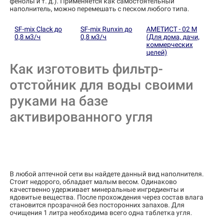
фенолы и т. д.). Применяется как самостоятельный
наполнитель, можно перемешать с песком любого типа.
SF-mix Clack до
SF-mix Runxin до
АМЕТИСТ - 02 М
0,8 м3/ч
0,8 м3/ч
(Для дома, дачи,
коммерческих
целей)
Как изготовить фильтр-
отстойник для воды своими
руками на базе
активированного угля
В любой аптечной сети вы найдете данный вид наполнителя.
Стоит недорого, обладает малым весом. Одинаково
качественно удерживает минеральные ингредиенты и
ядовитые вещества. После прохождения через состав влага
становится прозрачной без посторонних запахов. Для
очищения 1 литра необходима всего одна таблетка угля.