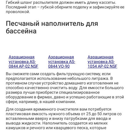
Гибкий шланг распылителя должен иметь длину кассеты.
Последний этап – губкой оберните поделку и зафиксируйте ее
проволокой.
Песчаный наполнитель для
бассейна
Аэрационная
Аэрационная
Аэрационная
установка AS-
установка AS-
установка AS-
0844 AP-02 NSF
0844 VO-90
1054 AP-02 NSF
Вы сможете сами создать фильтрующую систему, если
предполагается использование небольшого литража. В
противном случае устройство домашнего изготовления не
способно качественно очистить воду. Для емкости большого
размера лучше приобрести специализированное
оборудование в фирмах, давно и успешно работающие в этой
сфере, например, в нашей компании.
Для создания временного очистителя вам потребуется
пластиковая емкость нужного объема от 25 до 50 литров со
вставленными вверху и внизу патрубками для ввода и
вывода жидкости. Наполнитель создается из мелких
камушков и речного или кварцевого песка, которые