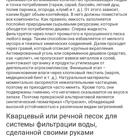
и точки потребления (гараж, сарай, бассейн, летний душ,
полив парника, огорода, клумб и т. д.). От этого зависит,
каким будет объем контейнера. В него должны поместиться
все компоненты. Как правило, емкость заполняется
послойно природными сырьевыми ресурсами, которые
обходятся потребителю дешево. Сперва жидкость
фильтруется через пласт промытого и просушенного песка
любого вида. Таким способом она избавляется от мелкого
мусора и тяжелых химических соединений. Далее проходит
через гравий, который отсекает крупные вкрапления.
Активированный уголь или современное дешевое средство,
как «цеолит», не пропускают взвеси металлов и солей,
уничтожают органику и продукты утилизации от
деятельности агрокомплексов. Финишный этап –
проникновение влаги через хлопковый текстиль (марля,
медицинский бинт и т. д.). Натуральные материалы
моментально засоряются нежелательными частицами,
поэтому их приходится часто менять. Кроме того, они
подвержены гниению, что негативно сказывается на вкусе и
запахе. Поэтому прекрасной альтернативой является
синтетический геоматериал «Лутрасил», обладающий
высокой устойчивостью к различным видам загрязнений.
Кварцевый или речной песок для
системы фильтрации воды,
сделанной своими руками