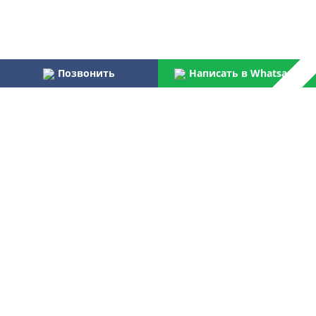
Позвонить
Написать в Whatsapp
Наши преимущества:
Работаем более 31 года
Осуществляем услуги по монтажу и пуско-наладке
водоочистного оборудования для бытовых и
централизованных потребителей
Являемся официальным поставщиком Российской армии,
МВД, МЧС, ФПС
Лучшая компания отрасли согласно данным Центра
аналитических исследований
Контакты
+7 499 268 91 50
Звоните нам: