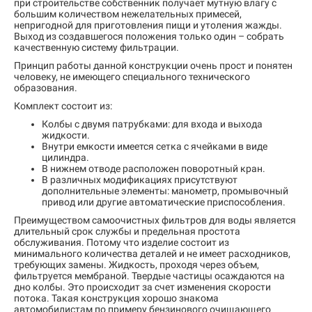
при строительстве собственник получает мутную влагу с
большим количеством нежелательных примесей,
непригодной для приготовления пищи и утоления жажды.
Выход из создавшегося положения только один – собрать
качественную систему фильтрации.
Принцип работы данной конструкции очень прост и понятен
человеку, не имеющего специального технического
образования.
Комплект состоит из:
Колбы с двумя патрубками: для входа и выхода
жидкости.
Внутри емкости имеется сетка с ячейками в виде
цилиндра.
В нижнем отводе расположен поворотный кран.
В различных модификациях присутствуют
дополнительные элементы: манометр, промывочный
привод или другие автоматические приспособления.
Преимуществом самоочистных фильтров для воды является
длительный срок службы и предельная простота
обслуживания. Потому что изделие состоит из
минимального количества деталей и не имеет расходников,
требующих замены. Жидкость, проходя через объем,
фильтруется мембраной. Твердые частицы осаждаются на
дно колбы. Это происходит за счет изменения скорости
потока. Такая конструкция хорошо знакома
автомобилистам по примеру бензинового очищающего