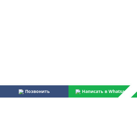
Позвонить
Написать в Whatsapp
Наши преимущества:
Работаем более 31 года
Осуществляем услуги по монтажу и пуско-наладке
водоочистного оборудования для бытовых и