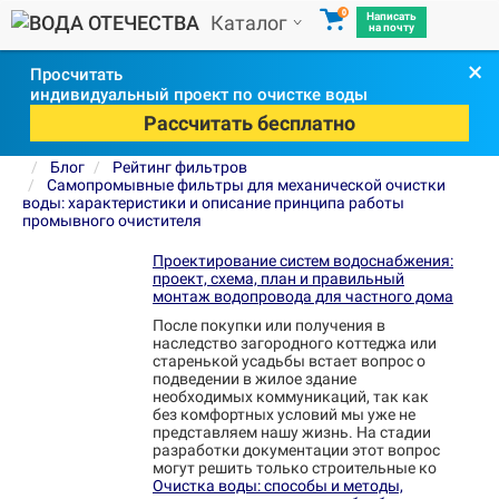
0
Написать
Каталог
на почту
×
Просчитать
индивидуальный проект по очистке воды
Рассчитать бесплатно
Блог
Рейтинг фильтров
Самопромывные фильтры для механической очистки
воды: характеристики и описание принципа работы
промывного очистителя
Проектирование систем водоснабжения:
проект, схема, план и правильный
монтаж водопровода для частного дома
После покупки или получения в
наследство загородного коттеджа или
старенькой усадьбы встает вопрос о
подведении в жилое здание
необходимых коммуникаций, так как
без комфортных условий мы уже не
представляем нашу жизнь. На стадии
разработки документации этот вопрос
могут решить только строительные ко
Очистка воды: способы и методы,