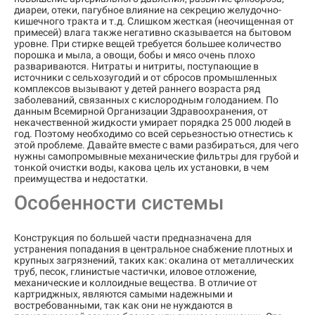
диареи, отеки, пагубное влияние на секрецию желудочно-
кишечного тракта и т.д. Слишком жесткая (неочищенная от
примесей) влага также негативно сказывается на бытовом
уровне. При стирке вещей требуется большее количество
порошка и мыла, а овощи, бобы и мясо очень плохо
развариваются. Нитраты и нитриты, поступающие в
источники с сельхозугодий и от сбросов промышленных
комплексов вызывают у детей раннего возраста ряд
заболеваний, связанных с кислородным голоданием. По
данным Всемирной Организации Здравоохранения, от
некачественной жидкости умирает порядка 25 000 людей в
год. Поэтому необходимо со всей серьезностью отнестись к
этой проблеме. Давайте вместе с вами разбираться, для чего
нужны самопромывные механические фильтры для грубой и
тонкой очистки воды, какова цель их установки, в чем
преимущества и недостатки.
Особенности системы
Конструкция по большей части предназначена для
устранения попадания в центральное снабжение плотных и
крупных загрязнений, таких как: окалина от металлических
труб, песок, глинистые частички, иловое отложение,
механические и коллоидные вещества. В отличие от
картриджных, являются самыми надежными и
востребованными, так как они не нуждаются в