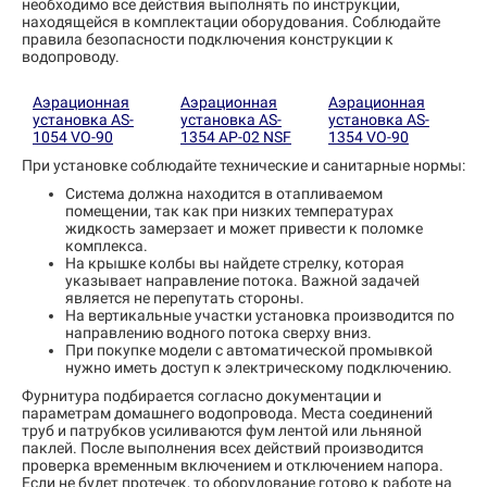
необходимо все действия выполнять по инструкции,
находящейся в комплектации оборудования. Соблюдайте
правила безопасности подключения конструкции к
водопроводу.
Аэрационная
Аэрационная
Аэрационная
установка AS-
установка AS-
установка AS-
1054 VO-90
1354 AP-02 NSF
1354 VO-90
При установке соблюдайте технические и санитарные нормы:
Система должна находится в отапливаемом
помещении, так как при низких температурах
жидкость замерзает и может привести к поломке
комплекса.
На крышке колбы вы найдете стрелку, которая
указывает направление потока. Важной задачей
является не перепутать стороны.
На вертикальные участки установка производится по
направлению водного потока сверху вниз.
При покупке модели с автоматической промывкой
нужно иметь доступ к электрическому подключению.
Фурнитура подбирается согласно документации и
параметрам домашнего водопровода. Места соединений
труб и патрубков усиливаются фум лентой или льняной
паклей. После выполнения всех действий производится
проверка временным включением и отключением напора.
Если не будет протечек, то оборудование готово к работе на