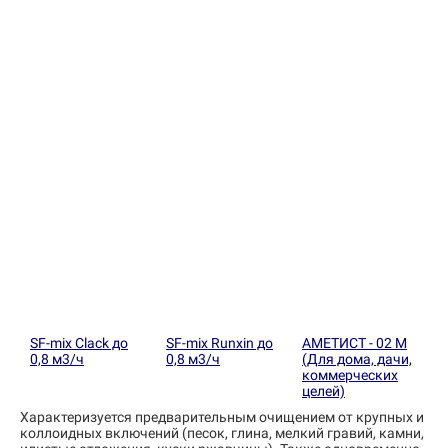
SF-mix Clack до
SF-mix Runxin до
АМЕТИСТ - 02 М
0,8 м3/ч
0,8 м3/ч
(Для дома, дачи,
коммерческих
целей)
Характеризуется предварительным очищением от крупных и
коллоидных включений (песок, глина, мелкий гравий, камни,