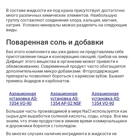
В составе жидкости из-под крана присутствует достаточно
много различных химических элементов. Наибольшую
группу составляют соединения хлора, кальция, магния,
натрия. Условно минералы можно разделить на следующие
виды.
Поваренная соль и добавки
Без этого компонента мы уже давно не представляем себе
приготовление пищи и консервацию овощей, грибов на зиму.
Дефицит этого вещества в организме может привести к
обезвоживанию. Современный продукт часто обогащается
дополнительными микро-добавками. Фторсодержащие
препараты позволяют бороться с кариесом зубов. Бывает
примесь йодидов и карбонатов.
Аэрационная
Аэрационная
Аэрационная
установка AS-
установка AS-
установка AS-
1054 VO-90
1354 AP-02 NSF
1354 VO-90
Большая часть производимой в мире NaCl используется как
сырье для выработки соляной кислоты, соды, хлора. Все мы
знаем, что этим продуктом в зимнее время коммунальщики
и дорожники борются с гололедом.
Во многих случаях наличие ингредиента в жидкости не