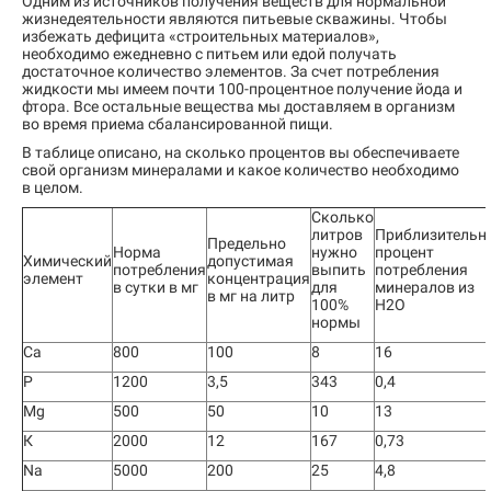
Одним из источников получения веществ для нормальной
жизнедеятельности являются питьевые скважины. Чтобы
избежать дефицита «строительных материалов»,
необходимо ежедневно с питьем или едой получать
достаточное количество элементов. За счет потребления
жидкости мы имеем почти 100-процентное получение йода и
фтора. Все остальные вещества мы доставляем в организм
во время приема сбалансированной пищи.
В таблице описано, на сколько процентов вы обеспечиваете
свой организм минералами и какое количество необходимо
в целом.
Сколько
литров
Приблизительн
Предельно
Норма
нужно
процент
Химический
допустимая
потребления
выпить
потребления
элемент
концентрация
в сутки в мг
для
минералов из
в мг на литр
100%
Н2О
нормы
Са
800
100
8
16
P
1200
3,5
343
0,4
Mg
500
50
10
13
К
2000
12
167
0,73
Na
5000
200
25
4,8