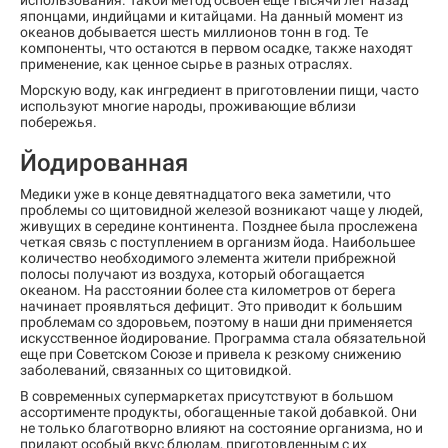
использования. Такой метод освоен еще тысячи лет назад
японцами, индийцами и китайцами. На данный момент из
океанов добывается шесть миллионов тонн в год. Те
компоненты, что остаются в первом осадке, также находят
применение, как ценное сырье в разных отраслях.
Морскую воду, как ингредиент в приготовлении пищи, часто
используют многие народы, проживающие вблизи
побережья.
Йодированная
Медики уже в конце девятнадцатого века заметили, что
проблемы со щитовидной железой возникают чаще у людей,
живущих в середине континента. Позднее была прослежена
четкая связь с поступлением в организм йода. Наибольшее
количество необходимого элемента жители прибрежной
полосы получают из воздуха, который обогащается
океаном. На расстоянии более ста километров от берега
начинает проявляться дефицит. Это приводит к большим
проблемам со здоровьем, поэтому в наши дни применяется
искусственное йодирование. Программа стала обязательной
еще при Советском Союзе и привела к резкому снижению
заболеваний, связанных со щитовидкой.
В современных супермаркетах присутствуют в большом
ассортименте продукты, обогащенные такой добавкой. Они
не только благотворно влияют на состояние организма, но и
придают особый вкус блюдам, приготовленным с их