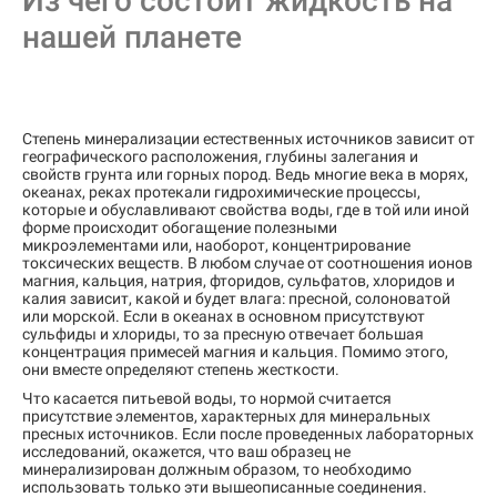
Из чего состоит жидкость на
нашей планете
Степень минерализации естественных источников зависит от
географического расположения, глубины залегания и
свойств грунта или горных пород. Ведь многие века в морях,
океанах, реках протекали гидрохимические процессы,
которые и обуславливают свойства воды, где в той или иной
форме происходит обогащение полезными
микроэлементами или, наоборот, концентрирование
токсических веществ. В любом случае от соотношения ионов
магния, кальция, натрия, фторидов, сульфатов, хлоридов и
калия зависит, какой и будет влага: пресной, солоноватой
или морской. Если в океанах в основном присутствуют
сульфиды и хлориды, то за пресную отвечает большая
концентрация примесей магния и кальция. Помимо этого,
они вместе определяют степень жесткости.
Что касается питьевой воды, то нормой считается
присутствие элементов, характерных для минеральных
пресных источников. Если после проведенных лабораторных
исследований, окажется, что ваш образец не
минерализирован должным образом, то необходимо
использовать только эти вышеописанные соединения.