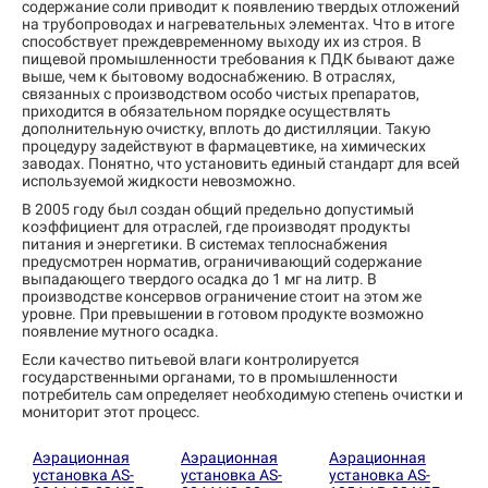
содержание соли приводит к появлению твердых отложений
на трубопроводах и нагревательных элементах. Что в итоге
способствует преждевременному выходу их из строя. В
пищевой промышленности требования к ПДК бывают даже
выше, чем к бытовому водоснабжению. В отраслях,
связанных с производством особо чистых препаратов,
приходится в обязательном порядке осуществлять
дополнительную очистку, вплоть до дистилляции. Такую
процедуру задействуют в фармацевтике, на химических
заводах. Понятно, что установить единый стандарт для всей
используемой жидкости невозможно.
В 2005 году был создан общий предельно допустимый
коэффициент для отраслей, где производят продукты
питания и энергетики. В системах теплоснабжения
предусмотрен норматив, ограничивающий содержание
выпадающего твердого осадка до 1 мг на литр. В
производстве консервов ограничение стоит на этом же
уровне. При превышении в готовом продукте возможно
появление мутного осадка.
Если качество питьевой влаги контролируется
государственными органами, то в промышленности
потребитель сам определяет необходимую степень очистки и
мониторит этот процесс.
Аэрационная
Аэрационная
Аэрационная
установка AS-
установка AS-
установка AS-