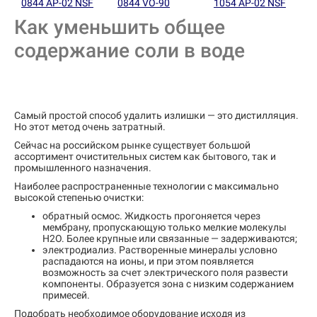
0844 AP-02 NSF
0844 VO-90
1054 AP-02 NSF
Как уменьшить общее
содержание соли в воде
Самый простой способ удалить излишки — это дистилляция.
Но этот метод очень затратный.
Сейчас на российском рынке существует большой
ассортимент очистительных систем как бытового, так и
промышленного назначения.
Наиболее распространенные технологии с максимально
высокой степенью очистки:
обратный осмос. Жидкость прогоняется через
мембрану, пропускающую только мелкие молекулы
Н2О. Более крупные или связанные — задерживаются;
электродиализ. Растворенные минералы условно
распадаются на ионы, и при этом появляется
возможность за счет электрического поля развести
компоненты. Образуется зона с низким содержанием
примесей.
Подобрать необходимое оборудование исходя из