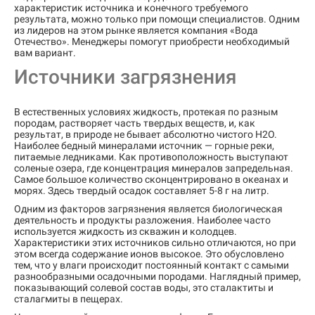
характеристик источника и конечного требуемого
результата, можно только при помощи специалистов. Одним
из лидеров на этом рынке является компания «Вода
Отечество». Менеджеры помогут приобрести необходимый
вам вариант.
Источники загрязнения
В естественных условиях жидкость, протекая по разным
породам, растворяет часть твердых веществ, и, как
результат, в природе не бывает абсолютно чистого Н2О.
Наиболее бедный минералами источник — горные реки,
питаемые ледниками. Как противоположность выступают
соленые озера, где концентрация минералов запредельная.
Самое большое количество сконцентрировано в океанах и
морях. Здесь твердый осадок составляет 5-8 г на литр.
Одним из факторов загрязнения является биологическая
деятельность и продукты разложения. Наиболее часто
используется жидкость из скважин и колодцев.
Характеристики этих источников сильно отличаются, но при
этом всегда содержание ионов высокое. Это обусловлено
тем, что у влаги происходит постоянный контакт с самыми
разнообразными осадочными породами. Наглядный пример,
показывающий солевой состав воды, это сталактиты и
сталагмиты в пещерах.