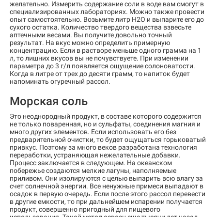
желательно. Измерить содержание соли в воде вам смогут в
специализированных лабораториях. Можно также провести
опыт самостоятельно. Возьмите литр Н2О и выпарите его до
сухого остатка. Количество твердого вещества взвесьте
аптечными весами. Вы получите довольно точный
результат. На вкус можно определить примерную
концентрацию. Если в растворе меньше одного грамма на 1
л, то лишних вкусов вы не почувствуете. При изменении
параметра до 3 г/л появляется ощущение солоноватости.
Когда в литре от трех до десяти грамм, то напиток будет
напоминать огуречный рассол.
Морская соль
Это неоднородный продукт, в составе которого содержится
не только поваренная, но и сульфаты, соединения магния и
много других элементов. Если использовать его без
предварительной очистки, то будет ощущаться горьковатый
привкус. Поэтому за много веков разработана технология
переработки, устраняющая нежелательные добавки.
Процесс заключается в следующем. На океанском
побережье создаются мелкие лагуны, наполняемые
приливом. Они изолируются с целью выпарить всю влагу за
счет солнечной энергии. Все ненужные примеси выпадают в
осадок в первую очередь. Если после этого рассол перевести
в другие емкости, то при дальнейшем испарении получается
продукт, совершенно пригодный для пищевого