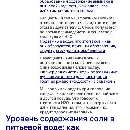
образование и содержание аммиака в
питьевой жидкости, чем опасен его
избыток, свойства и польза
Бесцветный газ NH3 с резким запахом
отлично растворяется в жидкости и при
этом выделяет тепло. Смесь получается
во время взаимодействия вещества с
молекулами Н2О.
Подземные воды: что это такое и как
они образуются, причины образования,
структура жидкости, особенности
Переоценить значение водных
источников под землей невозможно.
Они необходимы человечеству.
Фильтр для очистки воды от ржавчины:
лучшие установки для фильтрации
горячей ржавой жидкости из скважины
Мы привыкли видеть при кипячении
жидкости кальциевый налет на чайнике
и другой посуде. Это говорит о
жесткости H2O, о том, что содержится в
избытке кальций, что, несомненно,
вредит здоровью человека.
Уровень содержания соли в
питьевой воде: как