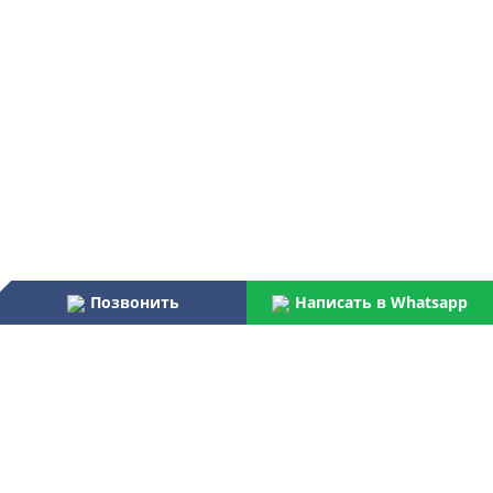
Позвонить
Написать в Whatsapp
Наши преимущества:
Работаем более 31 года
Осуществляем услуги по монтажу и пуско-наладке
водоочистного оборудования для бытовых и
централизованных потребителей