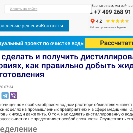
Звоните нам, мы сейчас
Искать на сайте
+7 499 268 91
раслевые решения
Контакты
Рассчитат
уальный проект по очистке воды
 дистиллированную воду в домашних условиях, как правильно доб
 сделать и получить дистиллиро
овиях, как правильно добыть жид
готовления
20 07:34
м очищенном особым образом водном растворе обывателям известно
еских целях на промышленных предприятиях и в сфере медицины. 
овых нужд и даже пить. О том, как сделать дистиллированную вод
оцесс очистки не представляет особой сложности. Осуществить ег
еделение