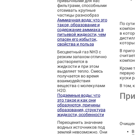
привычными для нас
фильтрами, способными
отсеивать крупные
частицы разнообраз
Аммиачная вода: что это
По сути
такое, образование и
компон
содержание аммиака в
в котор
питьевой жидкости, чем
дистилл
опасен его избыток,
которых
свойства и польза
В приго
Бесцветный газ NH3 с
считае
резким запахом отлично
компон
растворяется в
жидкости и при этом
Кроме 
выделяет тепло. Смесь
первую 
получается во время
куски 
взаимодействия
вещества с молекулами
В том, 
Н2О.
При
Подземные воды: что
это такое и как они
образуются, причины
образования, структура
жидкости, особенности
Переоценить значение
Очищен
водных источников под
В
землей невозможно. Они