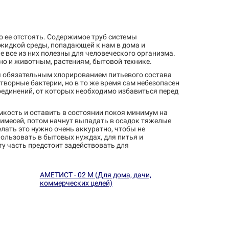
 ее отстоять. Содержимое труб системы
 жидкой среды, попадающей к нам в дома и
 все из них полезны для человеческого организма.
но и животным, растениям, бытовой технике.
я обязательным хлорированием питьевого состава
творные бактерии, но в то же время сам небезопасен
соединений, от которых необходимо избавиться перед
емкость и оставить в состоянии покоя минимум на
римесей, потом начнут выпадать в осадок тяжелые
лать это нужно очень аккуратно, чтобы не
ользовать в бытовых нуждах, для питья и
у часть предстоит задействовать для
АМЕТИСТ - 02 М (Для дома, дачи,
коммерческих целей)