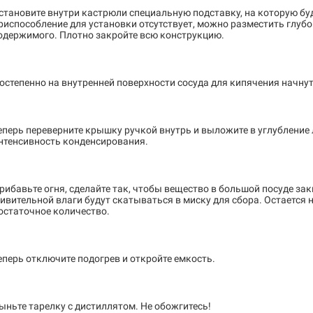
становите внутри кастрюли специальную подставку, на которую бу
риспособление для установки отсутствует, можно разместить глуб
одержимого. Плотно закройте всю конструкцию.
остепенно на внутренней поверхности сосуда для кипячения начну
еперь переверните крышку ручкой внутрь и выложите в углубление 
нтенсивность конденсирования.
рибавьте огня, сделайте так, чтобы вещество в большой посуде зак
ивительной влаги будут скатываться в миску для сбора. Остается 
остаточное количество.
еперь отключите подогрев и откройте емкость.
ыньте тарелку с дистиллятом. Не обожгитесь!