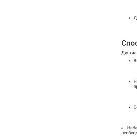
Д
Спо
Дистил
В
Н
п
С
Набе
необхо