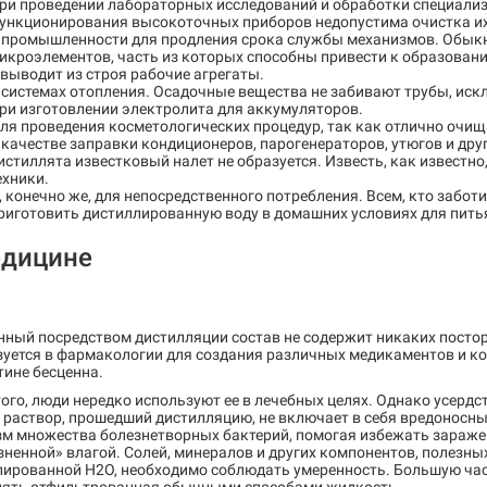
ри проведении лабораторных исследований и обработки специали
ункционирования высокоточных приборов недопустима очистка и
 промышленности для продления срока службы механизмов. Обык
икроэлементов, часть из которых способны привести к образован
 выводит из строя рабочие агрегаты.
 системах отопления. Осадочные вещества не забивают трубы, ис
ри изготовлении электролита для аккумуляторов.
ля проведения косметологических процедур, так как отлично очи
 качестве заправки кондиционеров, парогенераторов, утюгов и д
истиллята известковый налет не образуется. Известь, как извест
ехники.
, конечно же, для непосредственного потребления. Всем, кто заботи
риготовить дистиллированную воду в домашних условиях для пить
едицине
нный посредством дистилляции состав не содержит никаких посто
уется в фармакологии для создания различных медикаментов и кос
тине бесценна.
ого, люди нередко используют ее в лечебных целях. Однако усердст
раствор, прошедший дистилляцию, не включает в себя вредоносны
зм множества болезнетворных бактерий, помогая избежать заражен
ненной» влагой. Солей, минералов и других компонентов, полезных
лированной H2O, необходимо соблюдать умеренность. Большую ча