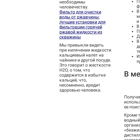
П
необходимы
ф
человечеству.
В
Фильтр для очистки
м
воды от ржавчины:
и
лучшие установки для
В
фильтрации горячей
П
ржавой жидкости из
Д
скважины
В
Мы привыкли видеть
д
при кипячении жидкости
т
кальциевый налет на
И
чайнике и другой посуде.
п
Это говорит о жесткости
H2O, о том, что
В м
содержится в избытке
кальций, что,
несомненно, вредит
здоровью человека.
Получе
использ
ее поис
Кроме т
водный 
органи
«безжиз
дистил