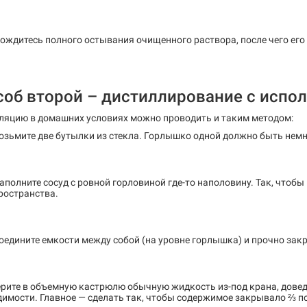
ождитесь полного остывания очищенного раствора, после чего ег
соб второй – дистиллирование с испо
ляцию в домашних условиях можно проводить и таким методом:
озьмите две бутылки из стекла. Горлышко одной должно быть нем
аполните сосуд с ровной горловиной где-то наполовину. Так, чтобы
ространства.
оедините емкости между собой (на уровне горлышка) и прочно закр
рите в объемную кастрюлю обычную жидкость из-под крана, доведи
димости. Главное — сделать так, чтобы содержимое закрывало ⅔ 