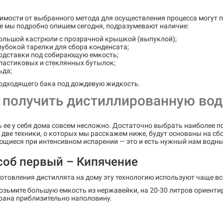
имости от выбранного метода для осуществления процесса могут 
е мы подробно опишем сегодня, подразумевают наличие:
ольшой кастрюли с прозрачной крышкой (выпуклой);
лубокой тарелки для сбора конденсата;
одставки под собирающую емкость;
ластиковых и стеклянных бутылок;
ьда;
одходящего бака под дождевую жидкость.
 получить дистиллированную вод
 ее у себя дома совсем несложно. Достаточно выбрать наиболее 
две техники, о которых мы расскажем ниже, будут основаны на сбо
ющиеся при интенсивном испарении — это и есть нужный нам водны
соб первый – Кипячение
отовления дистиллята на дому эту технологию используют чаще вс
озьмите большую емкость из нержавейки, на 20-30 литров ориенти
рана приблизительно наполовину.