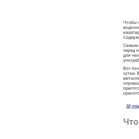
Чтобы 
водосна
квартир
Содержа
Самым 
перед п
для чел
употре
Вот поч
сутки. 
металлы
спровоц
пригото
пригот
SF-mix
Что