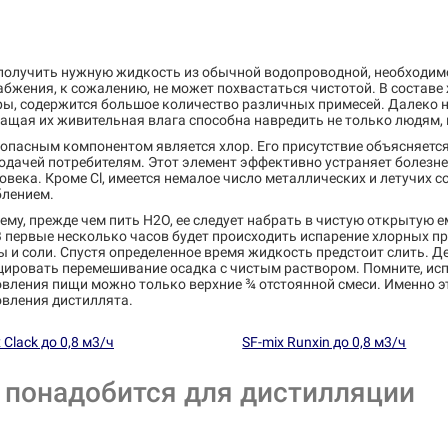
получить нужную жидкость из обычной водопроводной, необходимо
бжения, к сожалению, не может похвастаться чистотой. В составе
ы, содержится большое количество различных примесей. Далеко не
щая их живительная влага способна навредить не только людям, 
опасным компонентом является хлор. Его присутствие объясняетс
одачей потребителям. Этот элемент эффективно устраняет болезне
овека. Кроме Cl, имеется немалое число металлических и летучих 
блением.
ему, прежде чем пить H2O, ее следует набрать в чистую открытую 
В первые несколько часов будет происходить испарение хлорных п
 и соли. Спустя определенное время жидкость предстоит слить. Де
ировать перемешивание осадка с чистым раствором. Помните, исп
вления пищи можно только верхние ¾ отстоянной смеси. Именно эт
овления дистиллята.
 Clack до 0,8 м3/ч
SF-mix Runxin до 0,8 м3/ч
 понадобится для дистилляции