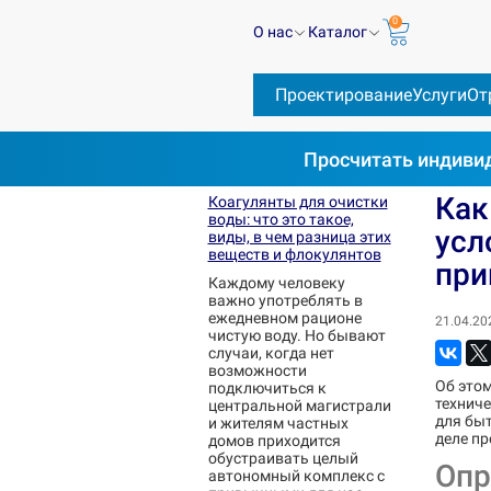
0
О нас
Каталог
Проектирование
Услуги
От
Просчитать
индивид
Блог
Виды воды
Как сделать и получить
Как
Коагулянты для очистки
воды: что это такое,
усл
виды, в чем разница этих
веществ и флокулянтов
при
Каждому человеку
важно употреблять в
ежедневном рационе
21.04.20
чистую воду. Но бывают
случаи, когда нет
возможности
Об это
подключиться к
технич
центральной магистрали
для быт
и жителям частных
деле пр
домов приходится
обустраивать целый
Опр
автономный комплекс с