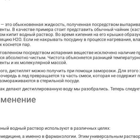
 — это обыкновенная жидкость, полученная посредством выпарива
енты. В качестве примера стоит представить обычный чайник (ка
ом кипит водный раствор. Во время кипения на его крышке образу
яцию H2O. Если не накрывать посудину в процессе нагревания, вл
 коснется пар.
товленном посредством испарения веществе исключено наличие при
тся абсолютно чистым. Чистота объясняется разницей температур
енты и их молекулярной массой.
того, дистиллят можно получить при помощи заморозки. Для этого
очередь в лед превращается та часть смеси, которая не содержит
размораживаются в стерильной посуде.
как делают дистиллированную воду мы разобрались. Теперь следует
менение
ный водный раствор используют в различных целях:
 медицине, а именно в фармакологии. Этим универсальным раство