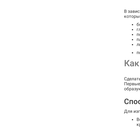
В завис
которы
б
г
п
п
л
п
Как
Сделать
Первые 
образу
Спо
Для изг
В
к