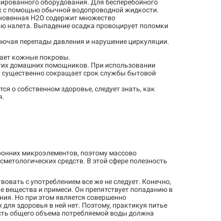
зированного оборудования. Для бесперебойного
х с помощью обычной водопроводной жидкости.
новенная H2O содержит множество
ию налета. Выпадение осадка провоцирует поломки
ключая перепады давления и нарушение циркуляции.
щает кожные покровы.
ругих домашних помощников. При использовании
но, существенно сокращает срок службы бытовой
тся о собственном здоровье, следует знать, как
я.
ронних микроэлементов, поэтому массово
метологических средств. В этой сфере полезность
вовать с употреблением все же не следует. Конечно,
е вещества и примеси. Он препятствует попаданию в
ия. Но при этом является совершенно
 для здоровья в ней нет. Поэтому, практикуя питье
сть общего объема потребляемой воды должна