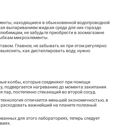
ементы, находящиеся в обыкновенной водопроводной
ная выпариванием жидкая среда для них гораздо
любимцам, не забудьте приобрести в зоомагазине
рыбкам микроэлементы.
авом. Главное, не забывать их при этом регулярно
выяснить, как дистиллировать воду, нужно
ьные колбы, которые соединяют при помощи
, подвергается нагреванию до момента закипания.
я пар, постепенно стекающий во второй сосуд.
 технология отличается меньшей экономичностью, в
о расходовать важнейший на планете полезный
ванных для этого лабораториях, теперь следует
виях.