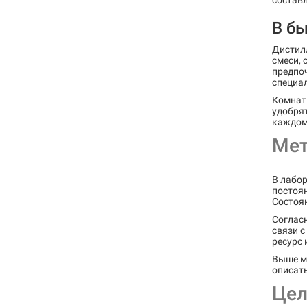
состав
В б
Дистил
смеси,
предпо
специа
Комнатн
удобрят
каждом
Мет
В лабо
постоя
Состоян
Соглас
связи с
ресурс 
Выше мы
описат
Цел