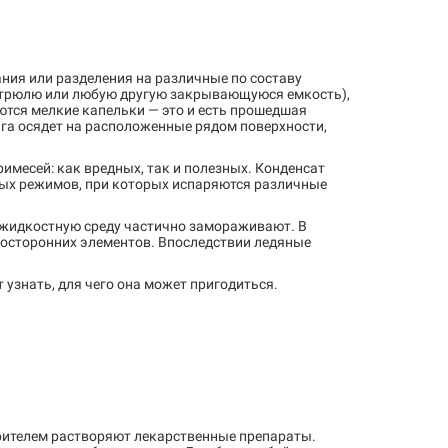
ния или разделения на различные по составу
стрюлю или любую другую закрывающуюся емкость),
ются мелкие капельки — это и есть прошедшая
ага осядет на расположенные рядом поверхности,
месей: как вредных, так и полезных. Конденсат
ных режимов, при которых испаряются различные
 жидкостную среду частично замораживают. В
 посторонних элементов. Впоследствии ледяные
 узнать, для чего она может пригодиться.
рителем растворяют лекарственные препараты.