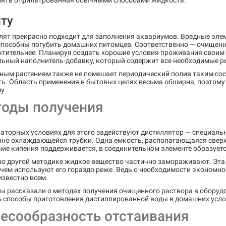
лять отфильтрованная обычными способами жидкость.
ыту
лят прекрасно подходит для заполнения аквариумов. Вредные эл
 способны погубить домашних питомцев. Соответственно — очищен
чтительнее. Планируя создать хорошие условия проживания своим 
льный наполнитель-добавку, который содержит все необходимые 
ым растениям также не помешает периодический полив таким сост
ь. Область применения в бытовых целях весьма обширна, поэтому 
у.
оды получения
раторных условиях для этого задействуют дистиллятор — специал
нно охлаждающейся трубки. Одна емкость, располагающаяся сверху
ие кипения поддерживается, в соединительном элементе образуетс
но другой методике жидкое вещество частично замораживают. Эта
 чем используют его гораздо реже. Ведь о необходимости экономн
известно всем.
 рассказали о методах получения очищенного раствора в оборудо
ь способы приготовления дистиллированной воды в домашних усло
есообразность отстаивания