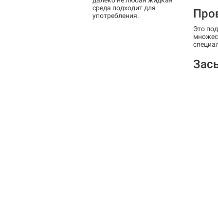
далеко не любая жидкая
среда подходит для
Про
употребления.
Это под
множест
специал
Зас