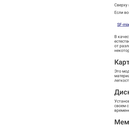
Сверху 
Если во
SF-mix
В каче
естеств
от разл
некото
Кар
Это мод
материа
легкост
Дис
Установ
своем 
времен
Мем