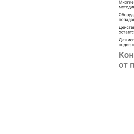
Многие 
методи
Оборудо
попада
Действи
остаетс
Для ис
подверг
Кон
от 