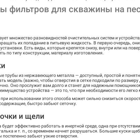
ы фильтров для скважины на пе
вует множество разновидностей очистительных систем и устройст
ращать их попадание в питьевую жидкость. В первую очередь, они
установки. Есть виды, которые крепятся снизу, внутри или на по
ть по типу конструкции, материалу изготовления.
ки
ые трубы из нержавеющего металла — доступный, простой и понятн
ть модель (важно, чтобы отверстия в сетке подходили по размеру д
очно. Оно прослужит вам долго и станет для надежным помощнико
еимущество устройства — это то, что при необходимости его легко
при использовании этого способа может сильно снизиться скорость
содержащие, быстро забьют сеточку.
очки и щели
 будет эффективно работать в инертной среде, одна при отсутстви
галька и т. п., со временем начнет разрушаться. Большие куски ще
 постепенно забьют узкие отверстия.