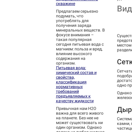
скважине
Вид
Предлагаем серьезно
подумать, что
употреблять для
получения заряда
минеральных веществ. В
фокусе внимания –
Сущест
такая популярная
предотв
сегодня питьевая вода с
местом 
магнием: польза и вред,
раздели
влияние высокого
содержания на
Сет
организм.
Питьевая вода:
Сетчат
химический состав и
подобра
свойства,
достат
классификация
одно пр
нормативных
требований
Однако 
предъявляемых к
железо
качеству жидкости
Дыр
Привычная нам H2O
важна для всего живого
на планете. Без нее не
Система
может существовать ни
камни, 
один организм. Однако
частицы