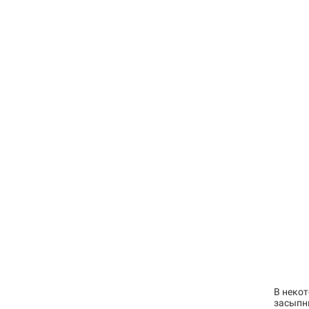
В неко
засыпн