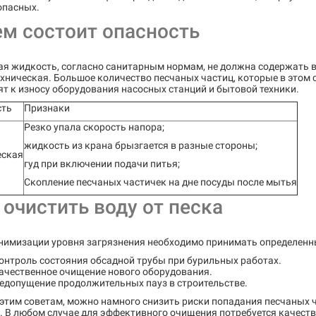
опасных.
ем состоит опасность
я жидкость, согласно санитарным нормам, не должна содержать в
ехническая. Большое количество песчаных частиц, которые в этом 
т к износу оборудования насосных станций и бытовой техники.
сть
Признаки
Резко упала скорость напора;
жидкость из крана брызгается в разные стороны;
еская
гуд при включении подачи питья;
Скопление песчаных частичек на дне посуды после мытья
 очистить воду от песка
нимизации уровня загрязнения необходимо принимать определенный
онтроль состояния обсадной трубы при бурильных работах.
ачественное очищение нового оборудования.
едопущение продолжительных пауз в строительстве.
этим советам, можно намного снизить риски попадания песчаных ч
. В любом случае для эффективного очищения потребуется качест