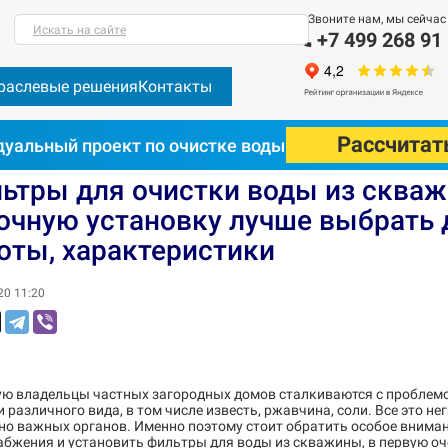
Звоните нам, мы сейчас
Искать на сайте
+7 499 268 91
раслевые решения
Контакты
Рассчитат
уальный проект по очистке воды
 от песка: какую песочную установку лучше выбрать для дачи - п
ьтры для очистки воды из скваж
очную установку лучше выбрать д
оты, характеристики
20 11:20
ую владельцы частных загородных домов сталкиваются с проблемо
 различного вида, в том числе известь, ржавчина, соли. Все это н
о важных органов. Именно поэтому стоит обратить особое внимани
бжения и установить фильтры для воды из скважины, в первую очер