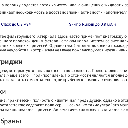
на колонку подается поток из источника, а очищенную жидкость, с
зникает необходимость в восстановлении активности наполнителя
 Clack до 0,8 м3/ч
SF-mix Runxin до 0,8 м3/ч
стве фильтрующего материала здесь часто применяют диатомовую 
енного происхождения. Уставки с таким наполнителем, за счет н
ичных вредных примесей. Однако такой агрегат довольно громоздк
рые неудобства, которые тем не менее компенсируются чрезвычай
триджи
ели, которые устанавливаются на поверхности. Представлены они 
ла, чаще всего — полипропилена. По стоимости являются вполне д
ью заменить самостоятельно, не прибегая к помощи специалистов.
ки
ка, практически полностью идентичная предыдущей, однако в это
составе также содержит полимеры. Несколько таких устройств мон
ем накапливаются примеси. Автоматические модели считаются сам
браны