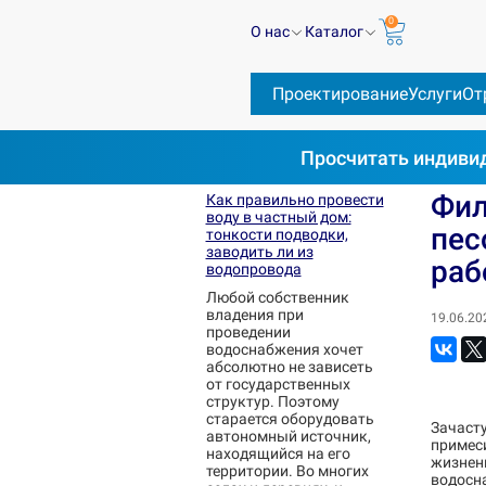
0
О нас
Каталог
Проектирование
Услуги
От
Просчитать
индивид
Блог
Фильтры для очистки воды из скважины
Фил
Как правильно провести
воду в частный дом:
пес
тонкости подводки,
заводить ли из
раб
водопровода
Любой собственник
владения при
19.06.20
проведении
водоснабжения хочет
абсолютно не зависеть
от государственных
структур. Поэтому
старается оборудовать
Зачаст
автономный источник,
примеси
находящийся на его
жизненн
территории. Во многих
водосна