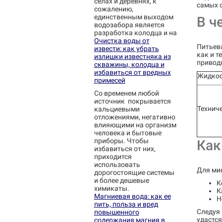
селах и деревнях, к
самых 
сожалению,
единственным выходом
В ч
водозабора является
разработка колодца и на
Очистка воды от
Питьева
извести: как убрать
как и т
излишки известняка из
приводя
скважины, колодца и
избавиться от вредных
Жидко
примесей
Со временем любой
источник покрывается
Технич
кальциевыми
отложениями, негативно
влияющими на организм
человека и бытовые
приборы. Чтобы
Как
избавиться от них,
приходится
использовать
Для ми
дорогостоящие системы
и более дешевые
К
химикаты.
К
Магниевая вода: как ее
Н
пить, польза и вред
Следуя 
повышенного
удастся
содержания магния в