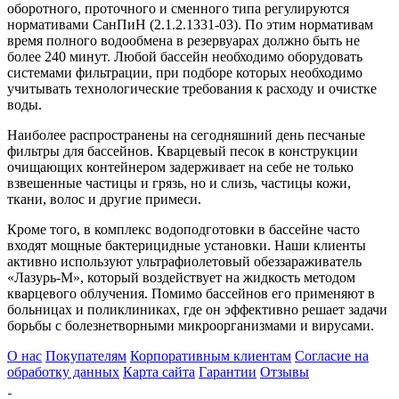
оборотного, проточного и сменного типа регулируются
нормативами СанПиН (2.1.2.1331-03). По этим нормативам
время полного водообмена в резервуарах должно быть не
более 240 минут. Любой бассейн необходимо оборудовать
системами фильтрации, при подборе которых необходимо
учитывать технологические требования к расходу и очистке
воды.
Наиболее распространены на сегодняшний день песчаные
фильтры для бассейнов. Кварцевый песок в конструкции
очищающих контейнером задерживает на себе не только
взвешенные частицы и грязь, но и слизь, частицы кожи,
ткани, волос и другие примеси.
Кроме того, в комплекс водоподготовки в бассейне часто
входят мощные бактерицидные установки. Наши клиенты
активно используют ультрафиолетовый обеззараживатель
«Лазурь-М», который воздействует на жидкость методом
кварцевого облучения. Помимо бассейнов его применяют в
больницах и поликлиниках, где он эффективно решает задачи
борьбы с болезнетворными микроорганизмами и вирусами.
О нас
Покупателям
Корпоративным клиентам
Согласие на
обработку данных
Карта сайта
Гарантии
Отзывы