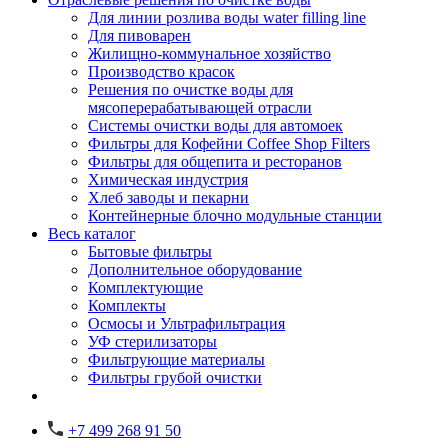
Для линии розлива воды water filling line
Для пивоварен
Жилищно-коммунальное хозяйство
Производство красок
Решения по очистке воды для
мясоперерабатывающей отрасли
Системы очистки воды для автомоек
Фильтры для Кофейни Coffee Shop Filters
Фильтры для общепита и ресторанов
Химическая индустрия
Хлеб заводы и пекарни
Контейнерные блочно модульные станции
Весь каталог
Бытовые фильтры
Дополнительное оборудование
Комплектующие
Комплекты
Осмосы и Ультрафильтрация
УФ стерилизаторы
Фильтрующие материалы
Фильтры грубой очистки
+7 499 268 91 50