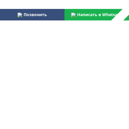
Позвонить
Написать в Whatsapp
Наши преимущества:
Работаем более 31 года
Осуществляем услуги по монтажу и пуско-наладке
водоочистного оборудования для бытовых и
централизованных потребителей
Являемся официальным поставщиком Российской армии,
МВД, МЧС, ФПС
Лучшая компания отрасли согласно данным Центра
аналитических исследований
Контакты
+7 499 268 91 50
Звоните нам:
Пишите нам:
ovtsale@gmail.com