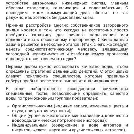
устройстве автономных инженерных систем, главным
образом отопления, канализации и водоснабжения. С
последним типом коммуникаций дела обстоят не так
радужно, как хотелось бы домовладельцам.
Причина расстройств многих собственников загородного
жилья кроется в том, что сегодня не достаточно просто
пробурить скважину для личного пользования или
подключиться к поселковому водопроводу. Сейчас данная
задача решается в несколько этапов. Итак, с чего же следует
начать среднестатистическому человеку, владеющему
загородной недвижимостью и озаботившемуся процессом
водоподготовки в своем коттедже?
Первым делом нужно исследовать качество воды, чтобы
определить стратегию дальнейших действий. С этой целью
следует пригласить специалистов, которые правильно
соберут пробы и после этого выполнят анализ жидкости.
В ходе лабораторного исследовании применяются
специальные тесты, позволяющие определить качество
воды по трем основным группам показателей:
Органолептическим (наличие запаха, изменение цвета и
вкуса, присутствие мутности);
Общим (уровень жесткости и минерализации, количество
водорода, химическое потребление кислорода);
Индивидуальным (содержание в воде нитратов и
нитритов, железа, марганца и других тяжелых металлов).