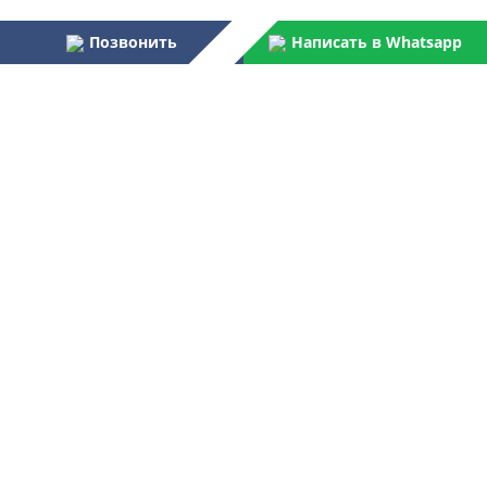
Позвонить
Написать в Whatsapp
Наши преимущества:
Работаем более 31 года
Осуществляем услуги по монтажу и пуско-наладке
водоочистного оборудования для бытовых и
централизованных потребителей
Являемся официальным поставщиком Российской армии,
МВД, МЧС, ФПС
Лучшая компания отрасли согласно данным Центра
аналитических исследований
Контакты
+7 499 268 91 50
Звоните нам:
Пишите нам:
ovtsale@gmail.com
Пишите в Telegram